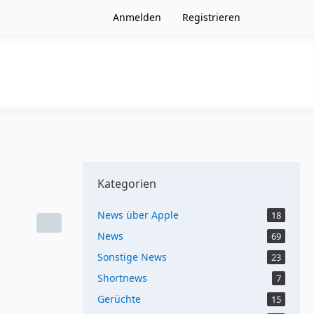
Anmelden
Registrieren
Kategorien
News über Apple
18
News
69
Sonstige News
23
Shortnews
7
Gerüchte
15