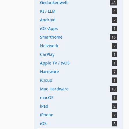
Gedankenwelt
43
KI / LLM
4
Android
2
iOS-Apps
1
Smarthome
16
Netzwerk
2
CarPlay
1
Apple TV / tvOS
1
Hardware
7
iCloud
1
Mac-Hardware
10
macOS
1
iPad
2
iPhone
2
iOS
3