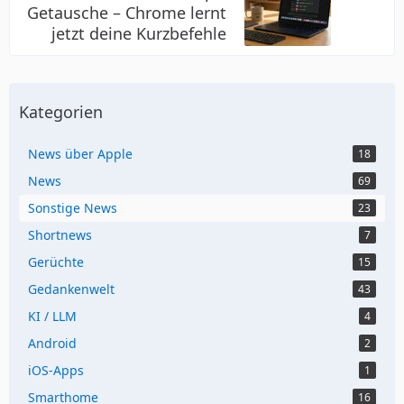
Getausche – Chrome lernt
jetzt deine Kurzbefehle
Kategorien
News über Apple
18
News
69
Sonstige News
23
Shortnews
7
Gerüchte
15
Gedankenwelt
43
KI / LLM
4
Android
2
iOS-Apps
1
Smarthome
16